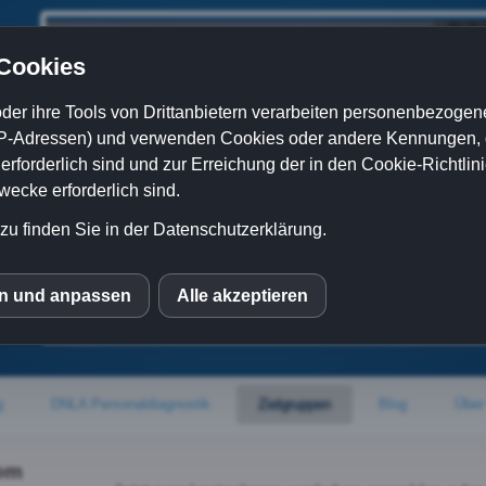
 Cookies
der ihre Tools von Drittanbietern verarbeiten personenbezogene
P-Adressen) und verwenden Cookies oder andere Kennungen, di
rforderlich sind und zur Erreichung der in den Cookie-Richtlin
cke erforderlich sind.
zu finden Sie in der Datenschutzerklärung.
en und anpassen
Alle akzeptieren
S
mo (Piwik)
g
DNLA Personaldiagnostik
Zielgruppen
Blog
Über
omo
om