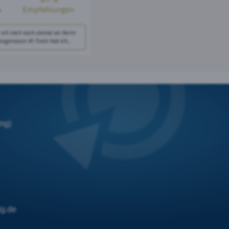
ng)
lg.de