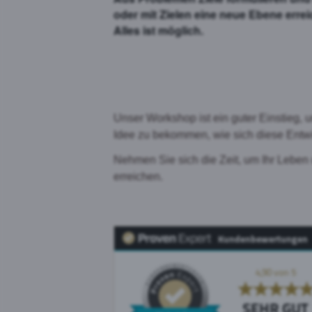
oder mit Zielen eine neue Ebene errei
Alles ist möglich.
Unser Workshop ist ein guter Einstieg,
Idee zu bekommen, wie sich diese Entwi
Nehmen Sie sich die Zeit, um Ihr Leben
erreichen.