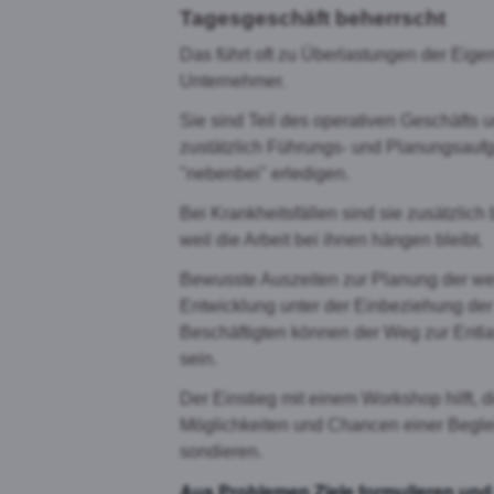
Tagesgeschäft beherrscht
Auswahl akz
Das führt oft zu Überlastungen der Eige
Unternehmer.
Sie sind Teil des operativen Geschäfts u
zustätzlich Führungs- und Planungsauf
"nebenbei" erledigen.
Bei Krankheitsfällen sind sie zusätzlich 
weil die Arbeit bei ihnen hängen bleibt.
Bewusste Auszeiten zur Planung der we
Entwicklung unter der Einbeziehung der
Beschäftigten können der Weg zur Entl
sein.
Der Einstieg mit einem Workshop hilft, d
Möglichkeiten und Chancen einer Begle
sondieren.
Aus Problemen Ziele formulieren und