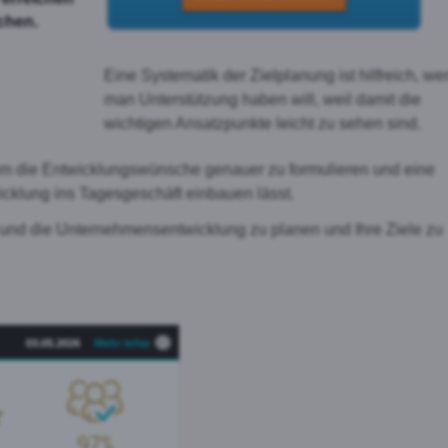
chen.
Eine Systematik der Zielplanung ist hilfreich, w
man Unterstützung haben will, weil damit die
wichtigen Ansatzpunkte leicht zu sehen sind.
 um die Entwicklungswünsche genauer zu formulieren und eine
cklung ins Tagesgeschäft einbauen lässt.
 und die Unternehmensentwicklung zu planen und Ihre Ziele zu