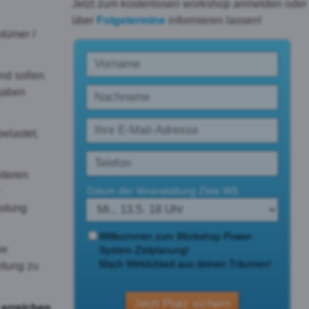
Jetzt zum kostenlosen workshop anmelden oder
über
Folgetermine
informieren lassen!
eptieren
ntümer /
nd sollen
gaben
belastet,
iteren
astung
ie
itung zu
 erreichen