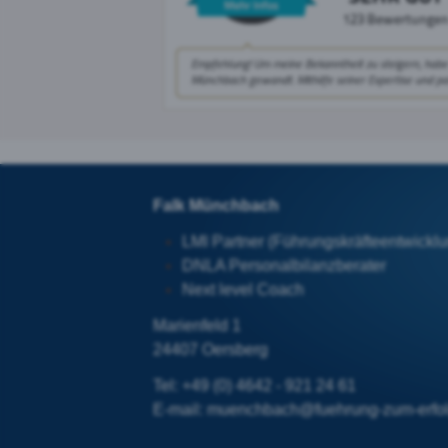
Falk Münchbach
LMI Partner (Führungskräfteentwicklu
DNLA Personalbilanzberater
Next level Coach
Marienfeld 1
24407 Oersberg
Tel: +49 (0) 4642 - 921 24 61
E-mail: muenchbach@fuehrung-zum-erfo