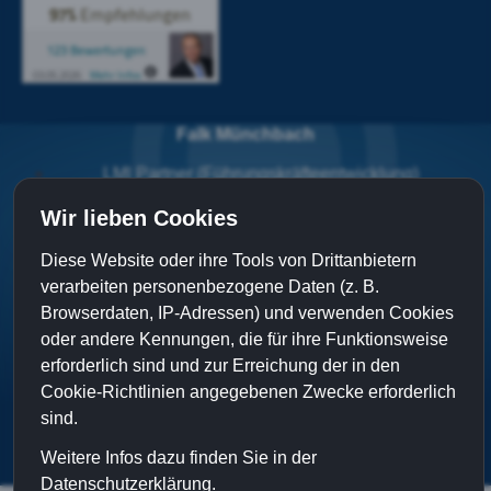
Falk Münchbach
LMI Partner
(Führungskräfteentwicklung)
DNLA Personalbilanzberater
Wir lieben Cookies
Next level Coach
Diese Website oder ihre Tools von Drittanbietern
Marienfeld 1
verarbeiten personenbezogene Daten (z. B.
24407 Oersberg
Browserdaten, IP-Adressen) und verwenden Cookies
Tel: +49 (0) 4642 - 921 24 61
oder andere Kennungen, die für ihre Funktionsweise
E-mail: muenchbach@fuehrung-zum-erfolg.de
erforderlich sind und zur Erreichung der in den
Cookie-Richtlinien angegebenen Zwecke erforderlich
Falk Münchbach auf Xing
sind.
Falk Münchbach auf LinkedIn
Weitere Infos dazu finden Sie in der
Datenschutzerklärung.