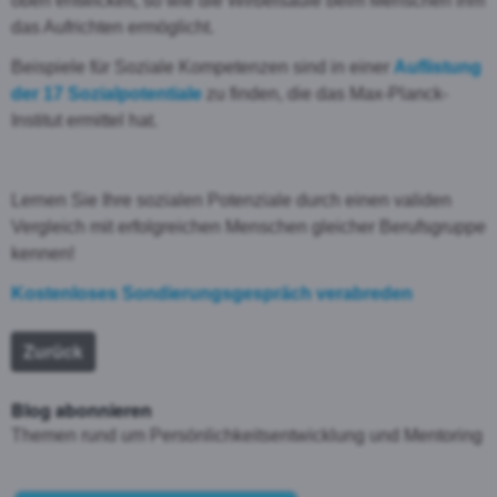
oben entwickelt, so wie die Wirbelsäule beim Menschen ihm
das Aufrichten ermöglicht.
Beispiele für Soziale Kompetenzen sind in einer
Auflistung
der 17 Sozialpotentiale
zu finden, die das Max-Planck-
Institut ermittel hat.
Lernen Sie Ihre sozialen Potenziale durch einen validen
Vergleich mit erfolgreichen Menschen gleicher Berufsgruppe
kennen!
Kostenloses Sondierungsgespräch verabreden
Zurück
Blog abonnieren
Themen rund um Persönlichkeitsentwicklung und Mentoring