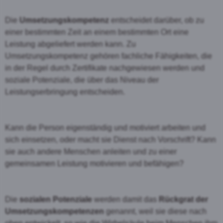
Die
Umsetzungskompetenz
entscheidet darüber, ob zu
einer bestimmten Zeit an einem bestimmten Ort eine
Leistung abgeliefert werden kann. Zu
Umsetzungskompetenz gehören fachliche Fähigkeiten, die
in der Regel durch Zertifikate nachgewiesen werden und
soziale Potenziale, die über das Niveau der
Leistungserbringung entscheiden.
Kann die Person eigenständig und motiviert arbeiten und
sich einsetzen, oder macht sie Dienst nach Vorschrift? Kann
sie auch andere Menschen anleiten und zu einer
gemeinsamen Leistung motivieren und befähigen?
Die
sozialen Potenziale
werden damit das
Rückgrat
der
Umsetzungskompetenzen
genannt, weil sie diese nach