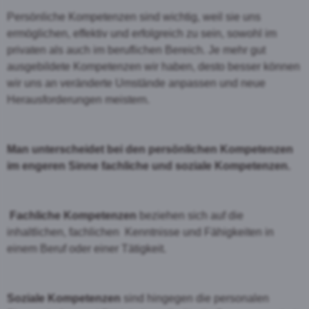
Persönliche Kompetenzen sind wichtig, weil sie uns
ermöglichen, effektiv und erfolgreich zu sein, sowohl im
privaten als auch im beruflichen Bereich. Je mehr gut
ausgebildete Kompetenzen wir haben, desto besser können
wir uns an veränderte Umstände anpassen und neue
Herausforderungen meistern.
Man unterscheidet bei den persönlichen Kompetenzen
im engeren Sinne fachliche und soziale Kompetenzen.
Fachliche Kompetenzen
beziehen sich auf die
inhaltlichen, fachlichen Kenntnisse und Fähigkeiten in
einem Beruf oder einer Tätigkeit.
Soziale Kompetenzen
sind hingegen die personalen