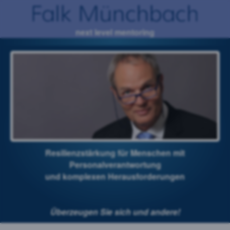
next level mentoring
Resilienzstärkung für
Menschen mit
Personalverantwortung
und
komplexen
Herausforderungen
Überzeugen Sie sich und andere!