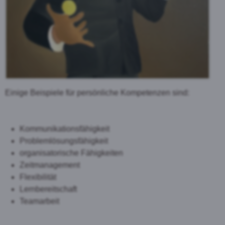
Einige Beispiele für persönliche Kompetenzen sind:
Kommunikationsfähigkeit
Problemlösungsfähigkeit
organisatorische Fähigkeiten
Zeitmanagement
Flexibilität
Lernbereitschaft
Teamarbeit